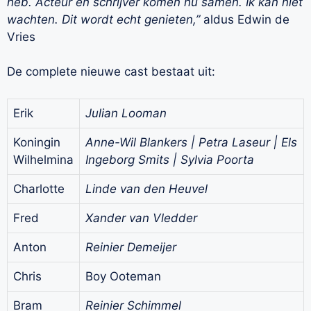
heb. Acteur en schrijver komen nu samen. Ik kan niet
wachten. Dit wordt echt genieten,”
aldus Edwin de
Vries
De complete nieuwe cast bestaat uit:
Erik
Julian Looman
Koningin
Anne-Wil Blankers | Petra Laseur | Els
Wilhelmina
Ingeborg Smits | Sylvia Poorta
Charlotte
Linde van den Heuvel
Fred
Xander van Vledder
Anton
Reinier Demeijer
Chris
Boy Ooteman
Bram
Reinier Schimmel