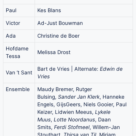
Paul
Kes Blans
Victor
Ad-Just Bouwman
Ada
Christine de Boer
Hofdame
Melissa Drost
Tessa
Bart de Vries | Alternate:
Edwin de
Van ’t Sant
Vries
Ensemble
Maudy Bremer, Rutger
Bulsing,
Sander Jan Klerk
, Hanneke
Engels, GijsGeers, Niels Gooier, Paul
Keizer, Lidwien Meeus,
Lykele
Muus
,
Lotte Noordanus
, Daan
Smits,
Ferdi Stofmeel
, Willem-Jan
Stouthart,
Thirsa van Til
, Miriam