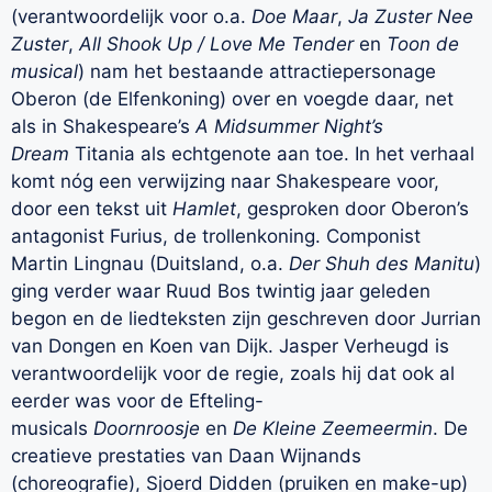
(verantwoordelijk voor o.a.
Doe Maar
,
Ja Zuster Nee
Zuster
,
All Shook Up / Love Me Tender
en
Toon de
musical
) nam het bestaande attractiepersonage
Oberon (de Elfenkoning) over en voegde daar, net
als in Shakespeare’s
A Midsummer Night’s
Dream
Titania als echtgenote aan toe. In het verhaal
komt nóg een verwijzing naar Shakespeare voor,
door een tekst uit
Hamlet
, gesproken door Oberon’s
antagonist Furius, de trollenkoning. Componist
Martin Lingnau (Duitsland, o.a.
Der Shuh des Manitu
)
ging verder waar Ruud Bos twintig jaar geleden
begon en de liedteksten zijn geschreven door Jurrian
van Dongen en Koen van Dijk. Jasper Verheugd is
verantwoordelijk voor de regie, zoals hij dat ook al
eerder was voor de Efteling-
musicals
Doornroosje
en
De Kleine Zeemeermin
. De
creatieve prestaties van Daan Wijnands
(choreografie), Sjoerd Didden (pruiken en make-up)