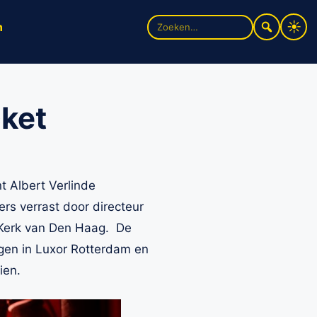
Zoek
n
naar:
cket
t Albert Verlinde
rs verrast door directeur
e Kerk van Den Haag. De
dagen in Luxor Rotterdam en
ien.