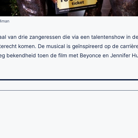
f4man
haal van drie zangeressen die via een talentenshow in d
terecht komen. De musical is geïnspireerd op de carriè
eg bekendheid toen de film met Beyonce en Jennifer 