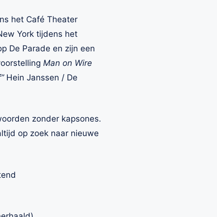
ens het Café Theater
New York tijdens het
op De Parade en zijn een
voorstelling
Man on Wire
”
Hein Janssen / De
e woorden zonder kapsones.
ltijd op zoek naar nieuwe
tend
herhaald).