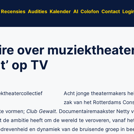
Recensies
Audities
Kalender
AI
Colofon
Contact
Logi
e over muziektheater
t’ op TV
Acht jonge theatermakers he
zak van het Rotterdams Cons
 te vormen;
Club Gewalt
. Documentairemaakster Netty v
at de ambitie heeft om de wereld te veroveren, vanaf he
edrevenheid en dynamiek van de bruisende groep in bee