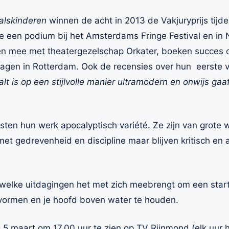
alskinderen
winnen de acht in 2013 de Vakjuryprijs tijd
ze een podium bij het Amsterdams Fringe Festival en in 
len mee met theatergezelschap Orkater, boeken succes 
dagen in Rotterdam. Ook de recensies over hun
eerste 
t is op een stijlvolle manier ultramodern en onwijs gaaf
sten hun werk apocalyptisch variété. Ze zijn van grot
t gedrevenheid en discipline maar blijven kritisch en a
 welke uitdagingen het met zich meebrengt om een star
 vormen en je hoofd boven water te houden.
g 5 maart om 17.00 uur te zien op TV Rijnmond (elk uur 