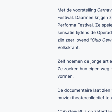
Met de voorstelling
Carnav
Festival. Daarmee krijgen 
Performa Festival. Ze spe
sensatie tijdens de Opera
zijn zeer lovend “
Club Gewal
Volkskrant.
Zelf noemen de jonge artie
Ze zoeken hun eigen weg me
vormen.
De documentaire laat zien
muziektheatercollectief te
Club Gewalt
is op zaterda