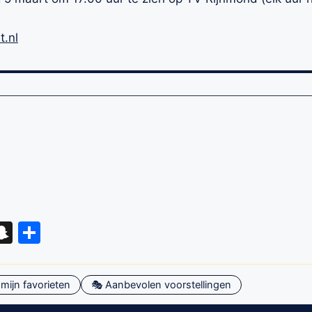
t.nl
eads
hatsApp
Snapchat
Delen
mijn favorieten
🎭 Aanbevolen voorstellingen