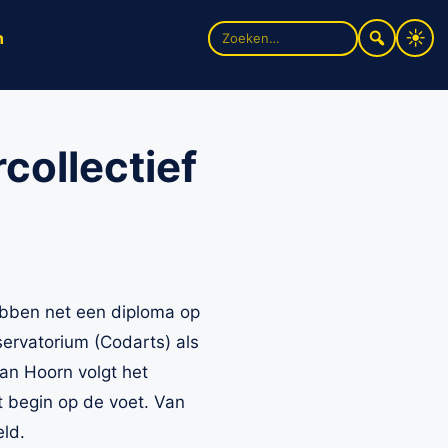
Zoek
n
naar:
collectief
bben net een diploma op
ervatorium (Codarts) als
an Hoorn volgt het
t begin op de voet. Van
ld.