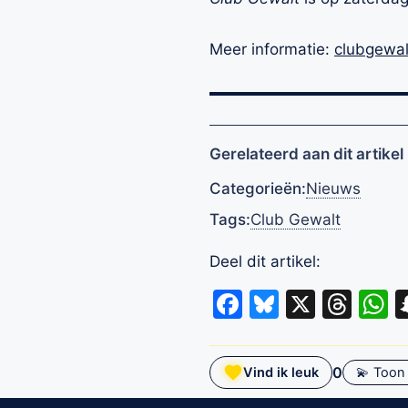
Meer informatie:
clubgewal
Gerelateerd aan dit artikel
Categorieën:
Nieuws
Tags:
Club Gewalt
Deel dit artikel:
Facebook
Bluesky
X
Thr
W
0
Vind ik leuk
💫 Toon 