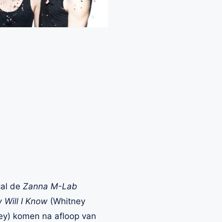
cal de
Zanna M-Lab
 Will I Know
(Whitney
ey) komen na afloop van