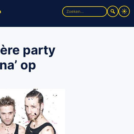
Zoek
n
naar:
ère party
na’ op