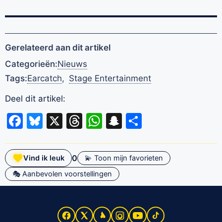
Gerelateerd aan dit artikel
Categorieën:
Nieuws
Tags:
Earcatch
,
Stage Entertainment
Deel dit artikel:
Facebook
Bluesky
X
Threads
WhatsApp
Snapchat
Delen
0
Vind ik leuk
💫 Toon mijn favorieten
🎭 Aanbevolen voorstellingen