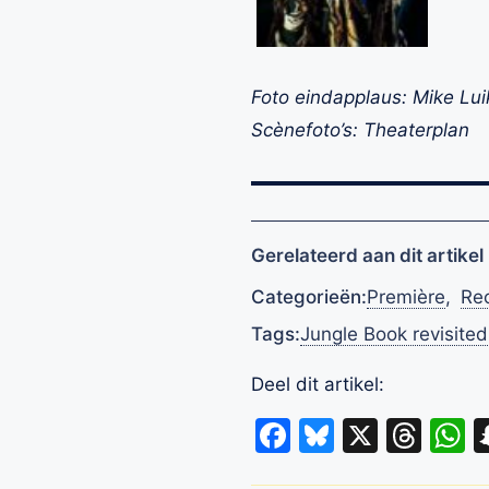
Foto eindapplaus: Mike Lu
Scènefoto’s: Theaterplan
Gerelateerd aan dit artikel
Categorieën:
Première
,
Re
Tags:
Jungle Book revisited
Deel dit artikel:
Facebook
Bluesky
X
Thr
W