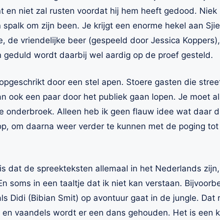
 en niet zal rusten voordat hij hem heeft gedood. Niek C
en spalk om zijn been. Je krijgt een enorme hekel aan Sji
e, de vriendelijke beer (gespeeld door Jessica Koppers),
jn geduld wordt daarbij wel aardig op de proef gesteld.
 opgeschrikt door een stel apen. Stoere gasten die str
an ook een paar door het publiek gaan lopen. Je moet al
ele onderbroek. Alleen heb ik geen flauw idee wat daa
en op, om daarna weer verder te kunnen met de poging tot
is dat de spreekteksten allemaal in het Nederlands zij
soms in een taaltje dat ik niet kan verstaan. Bijvoorbeel
 Didi (Bibian Smit) op avontuur gaat in de jungle. Dat ri
 en vaandels wordt er een dans gehouden. Het is een kl