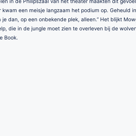
elen in de Philipszaal van het theater maakten dit gevoe
er kwam een meisje langzaam het podium op. Geheuld in
 je dan, op een onbekende plek, alleen.” Het blijkt Mowg
 die in de jungle moet zien te overleven bij de wolve
e Book.