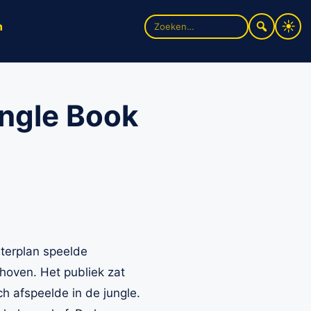
Zoek
n
naar:
ungle Book
aterplan speelde
dhoven. Het publiek zat
h afspeelde in de jungle.