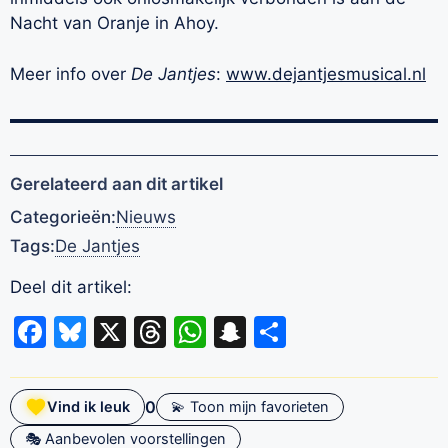
Nacht van Oranje in Ahoy.
Meer info over
De Jantjes
:
www.dejantjesmusical.nl
Gerelateerd aan dit artikel
Categorieën:
Nieuws
Tags:
De Jantjes
Deel dit artikel:
Facebook
Bluesky
X
Threads
WhatsApp
Snapchat
Delen
0
Vind ik leuk
💫 Toon mijn favorieten
🎭 Aanbevolen voorstellingen