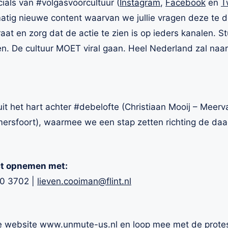
cials van #volgasvoorcultuur (
Instagram
,
Facebook
en
T
matig nieuwe content waarvan we jullie vragen deze te d
at en zorg dat de actie te zien is op ieders kanalen. St
n. De cultuur MOET viral gaan. Heel Nederland zal naar
uit het hart achter #debelofte (Christiaan Mooij – Mee
ersfoort), waarmee we een stap zetten richting de daad
ct opnemen met:
70 3702 |
lieven.cooiman@flint.nl
de website
www.unmute-us.nl
en loop mee met de prote