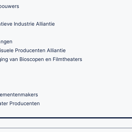
nbouwers
eve Industrie Alliantie
angen
uele Producenten Alliantie
ng van Bioscopen en Filmtheaters
nementenmakers
ater Producenten