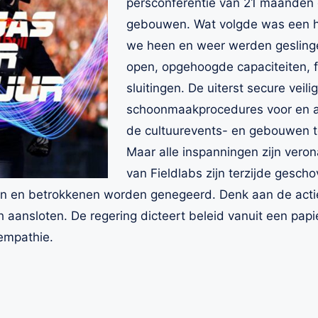
persconferentie van 21 maanden 
gebouwen. Wat volgde was een h
we heen en weer werden geslinge
open, opgehoogde capaciteiten, fi
sluitingen. De uiterst secure vei
schoonmaakprocedures voor en 
de cultuurevents- en gebouwen to
Maar alle inspanningen zijn ver
van Fieldlabs zijn terzijde gesch
ngen en betrokkenen worden genegeerd. Denk aan de act
aansloten. De regering dicteert beleid vanuit een papie
empathie.