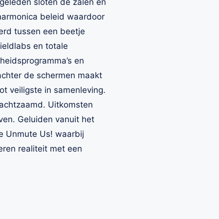
geleden sloten de zalen en
armonica beleid waardoor
rd tussen een beetje
eldlabs en totale
ligheidsprogramma’s en
achter de schermen maakt
t veiligste in samenleving.
onachtzaamd. Uitkomsten
oven. Geluiden vanuit het
ie Unmute Us! waarbij
ren realiteit met een