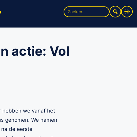
Zoek
n
naar:
n actie: Vol
or hebben we vanaf het
eus genomen. We namen
 na de eerste