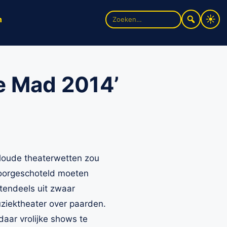
Zoek
n
naar:
e Mad 2014’
aloude theaterwetten zou
 voorgeschoteld moeten
tendeels uit zwaar
ziektheater over paarden.
daar vrolijke shows te