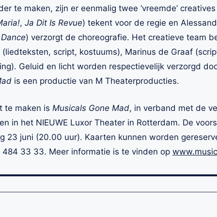
r te maken, zijn er eenmalig twee ‘vreemde’ creatives b
aria!
,
Ja Dit Is Revue
) tekent voor de regie en Alessandr
 Dance
) verzorgt de choreografie. Het creatieve team b
 (liedteksten, script, kostuums), Marinus de Graaf (scri
ng). Geluid en licht worden respectievelijk verzorgd do
Mad
is een productie van M Theaterproducties.
t te maken is
Musicals Gone Mad
, in verband met de 
 zien in het NIEUWE Luxor Theater in Rotterdam. De voors
g 23 juni (20.00 uur). Kaarten kunnen worden gereserv
 484 33 33. Meer informatie is te vinden op
www.music