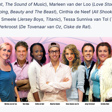
ht
,
The Sound of Music
), Marleen van der Loo (
Love Sto
ping
,
Beauty and The Beast
), Cinthia de Neef (
All Shoo
n Smeele (
Jersey Boys
,
Titanic
), Tessa Sunniva van Tol (
Verkroost (
De Tovenaar van Oz
,
Ciske de Rat
).