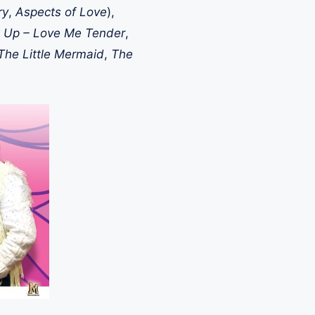
ry
,
Aspects of Love
),
k Up – Love Me Tender
,
The Little Mermaid
,
The