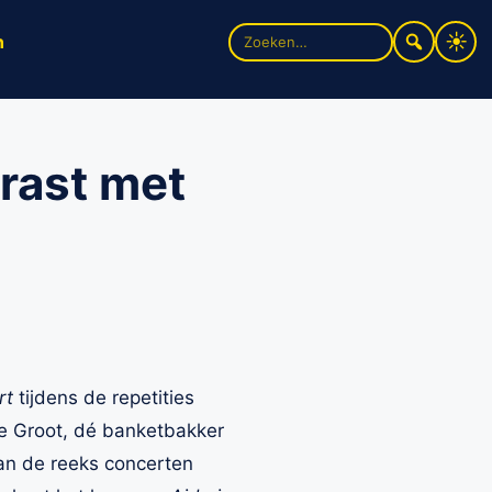
Zoek
n
naar:
rrast met
rt
tijdens de repetities
de Groot, dé banketbakker
an de reeks concerten