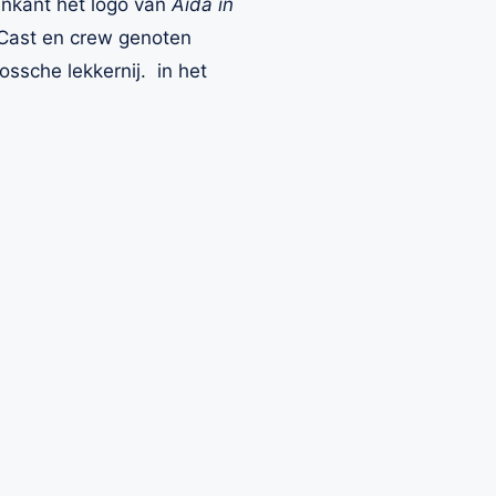
enkant het logo van
Aida in
 Cast en crew genoten
ssche lekkernij. in het