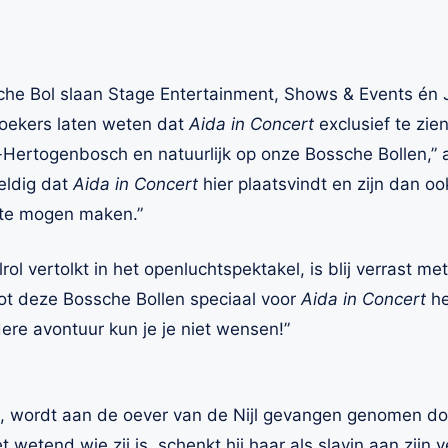
che Bol slaan Stage Entertainment, Shows & Events én
zoekers laten weten dat
Aida in Concert
exclusief te zie
 ‘s-Hertogenbosch en natuurlijk op onze Bossche Bollen,
eldig dat
Aida in Concert
hier plaatsvindt en zijn dan o
 te mogen maken.”
lrol vertolkt in het openluchtspektakel, is blij verrast m
ot deze Bossche Bollen speciaal voor
Aida in Concert
he
dere avontuur kun je je niet wensen!”
ië, wordt aan de oever van de Nijl gevangen genomen do
 wetend wie zij is, schenkt hij haar als slavin aan zijn