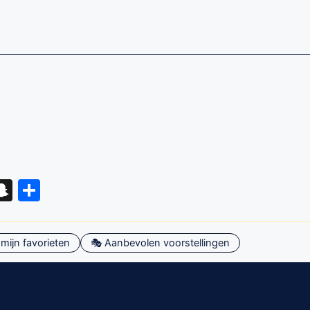
eads
hatsApp
Snapchat
Delen
mijn favorieten
🎭 Aanbevolen voorstellingen