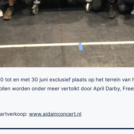
0 tot en met 30 juni exclusief plaats op het terrein van h
len worden onder meer vertolkt door April Darby, Freek
aartverkoop:
www.aidainconcert.nl