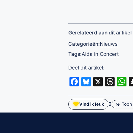
Gerelateerd aan dit artikel
Categorieën:
Nieuws
Tags:
Aida in Concert
Deel dit artikel:
Facebook
Bluesky
X
Thr
W
0
Vind ik leuk
💫 Toon 