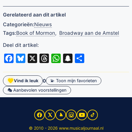
Gerelateerd aan dit artikel
Categorieën:
Nieuws
Tags:
Book of Mormon
,
Broadway aan de Amstel
Deel dit artikel:
Facebook
Bluesky
X
Threads
WhatsApp
Snapchat
Delen
0
Vind ik leuk
💫 Toon mijn favorieten
🎭 Aanbevolen voorstellingen
© 2010 - 2026 www.musicaljournaal.nl