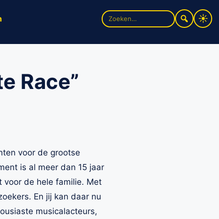
Zoek
n
naar:
te Race”
nten voor de grootse
ment is al meer dan 15 jaar
 voor de hele familie. Met
ekers. En jij kan daar nu
housiaste musicalacteurs,