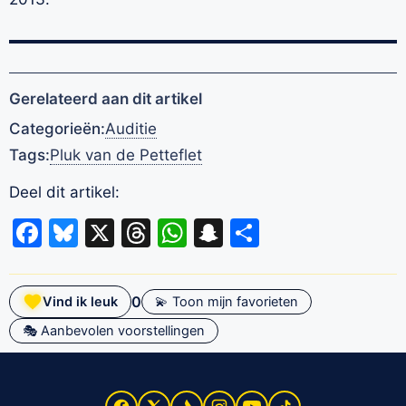
Gerelateerd aan dit artikel
Categorieën:
Auditie
Tags:
Pluk van de Petteflet
Deel dit artikel:
Facebook
Bluesky
X
Threads
WhatsApp
Snapchat
Delen
0
Vind ik leuk
💫 Toon mijn favorieten
🎭 Aanbevolen voorstellingen