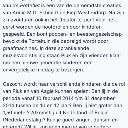
van de Petteflet
is een van de beroemdste creaties
van Annie M.G. Schmidt en Fiep Westendorp. Nu zijn
z’n avonturen ook in het theater te zien! Voor het
eerst worden de hoofdrollen door kinderen
gespeeld. Een bont poppen- en beestengezelschap
bevolkt de Torteltuin die bedreigd wordt door
graafmachines. In deze sprankelende
muziekvoorstelling staan Pluk en zijn vrienden klaar
om een nieuwe generatie kinderen een
onvergetelijke middag te bezorgen.
Gezocht wordt naar verschillende kinderen die de rol
van Pluk en van Aagje kunnen spelen: Ben jij in de
periode vanaf 10 februari 2014 t/m 31 december
2014 tussen de 10 en 12 jaar? Ben jij niet groter dan
1,50 meter? Afkomstig uit Nederland of België
(Nederlandstalig)? Kun je goed zingen, dansen en
acteren? Wil je, kun je en mag je van je ouders: