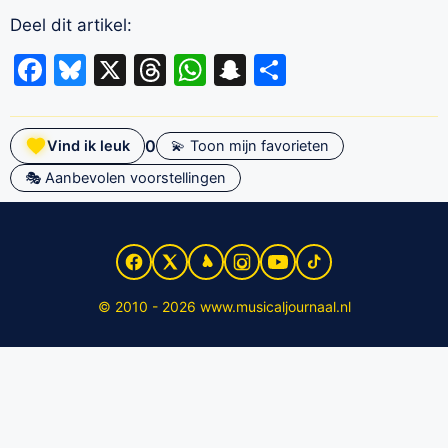
Deel dit artikel:
Facebook
Bluesky
X
Threads
WhatsApp
Snapchat
Delen
0
Vind ik leuk
💫 Toon mijn favorieten
🎭 Aanbevolen voorstellingen
© 2010 - 2026 www.musicaljournaal.nl