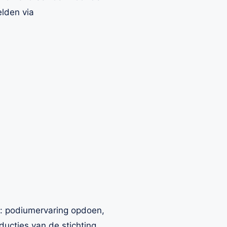
elden via
an: podiumervaring opdoen,
ducties van de stichting