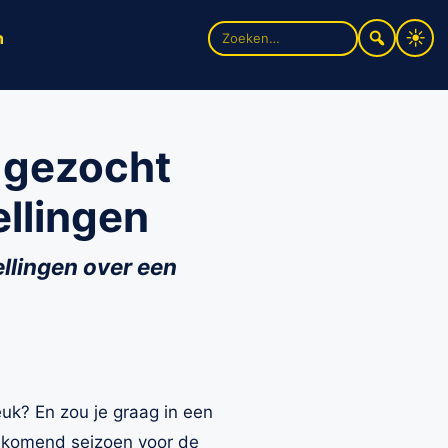
Zoek
n
naar:
 gezocht
ellingen
llingen over een
euk? En zou je graag in een
aankomend seizoen voor de