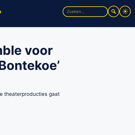
Zoek
n
naar:
mble voor
Bontekoe’
de theaterproducties gaat