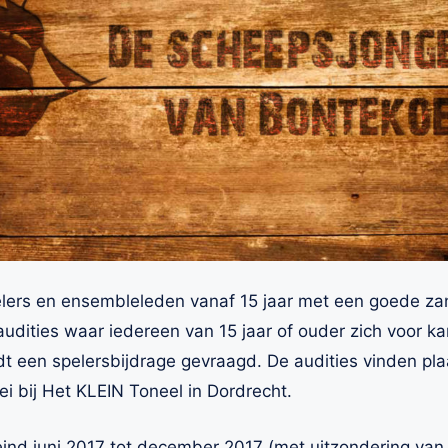
elers en ensembleleden vanaf 15 jaar met een goede za
udities waar iedereen van 15 jaar of ouder zich voor 
dt een spelersbijdrage gevraagd. De audities vinden 
 bij Het KLEIN Toneel in Dordrecht.
 eind juni 2017 tot december 2017 (met uitzondering va