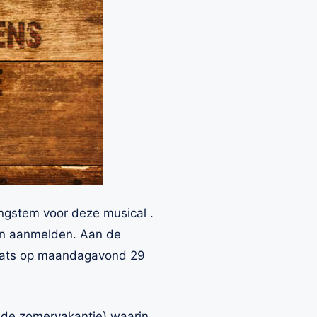
ngstem voor deze musical .
kan aanmelden. Aan de
plaats op maandagavond 29
n de zomervakantie) waarin