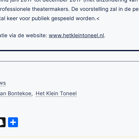
ofessionele theatermakers. De voorstelling zal in de 
tal keer voor publiek gespeeld worden.<
atie via de website:
www.hetkleintoneel.nl
.
ws
van Bontekoe
,
Het Klein Toneel
eads
hatsApp
Snapchat
Delen