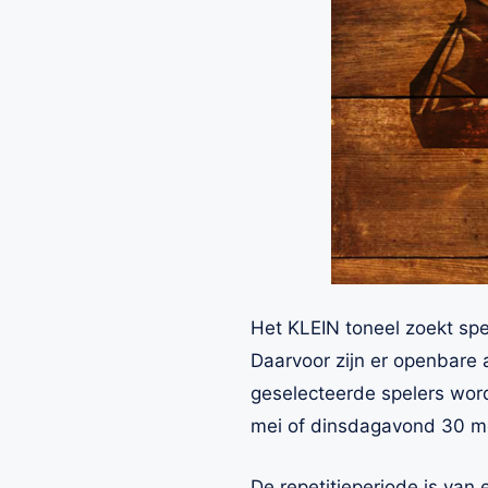
Het KLEIN toneel zoekt sp
Daarvoor zijn er
openbare a
geselecteerde spelers wor
mei of dinsdagavond 30 mei
De repetitieperiode is van