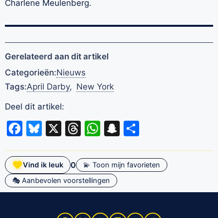
Charlene Meulenberg.
Gerelateerd aan dit artikel
Categorieën:
Nieuws
Tags:
April Darby
,
New York
Deel dit artikel:
Facebook
Bluesky
X
Threads
WhatsApp
Snapchat
Delen
0
Vind ik leuk
💫 Toon mijn favorieten
🎭 Aanbevolen voorstellingen