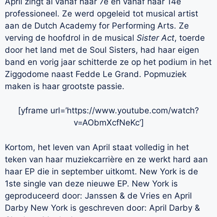
April zingt al vanaf haar 7e en vanaf haar 14e
professioneel. Ze werd opgeleid tot musical artist
aan de Dutch Academy for Performing Arts. Ze
verving de hoofdrol in de musical
Sister Act
, toerde
door het land met de Soul Sisters, had haar eigen
band en vorig jaar schitterde ze op het podium in het
Ziggodome naast Fedde Le Grand. Popmuziek
maken is haar grootste passie.
[yframe url=’https://www.youtube.com/watch?
v=AObmXcfNeKc’]
Kortom, het leven van April staat volledig in het
teken van haar muziekcarrière en ze werkt hard aan
haar EP die in september uitkomt. New York is de
1ste single van deze nieuwe EP. New York is
geproduceerd door: Janssen & de Vries en April
Darby New York is geschreven door: April Darby &