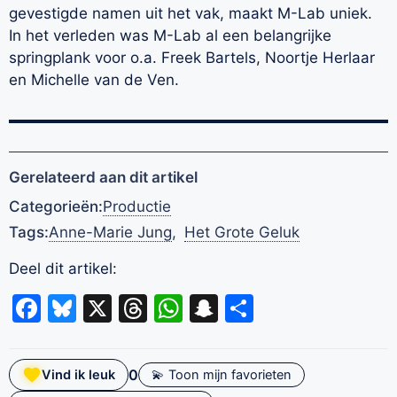
gevestigde namen uit het vak, maakt M-Lab uniek.
In het verleden was M-Lab al een belangrijke
springplank voor o.a. Freek Bartels, Noortje Herlaar
en Michelle van de Ven.
Gerelateerd aan dit artikel
Categorieën:
Productie
Tags:
Anne-Marie Jung
,
Het Grote Geluk
Deel dit artikel:
Facebook
Bluesky
X
Threads
WhatsApp
Snapchat
Delen
0
Vind ik leuk
💫 Toon mijn favorieten