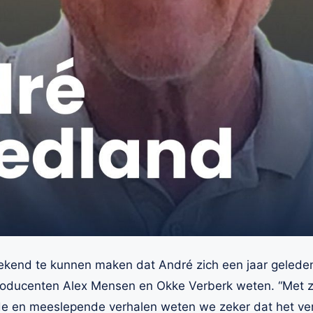
bekend te kunnen maken dat André zich een jaar geleden
roducenten Alex Mensen en Okke Verberk weten. “Met zij
de en meeslepende verhalen weten we zeker dat het ver