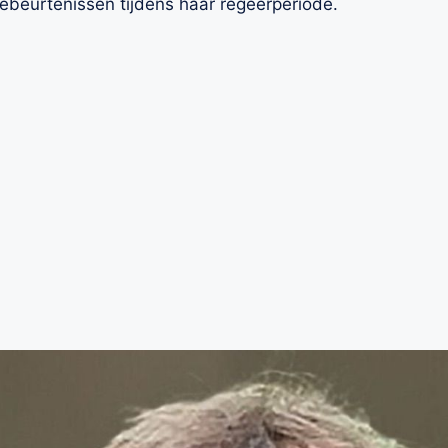
gebeurtenissen tijdens haar regeerperiode.