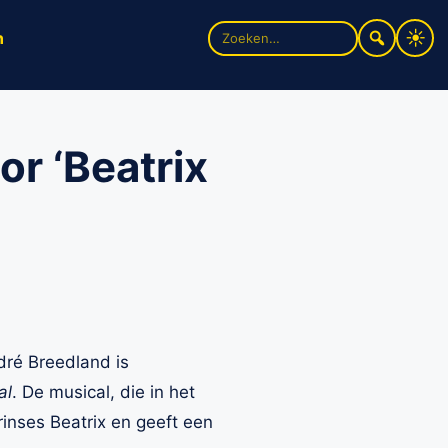
Zoek
n
naar:
or ‘Beatrix
ré Breedland is
al
. De musical, die in het
inses Beatrix en geeft een