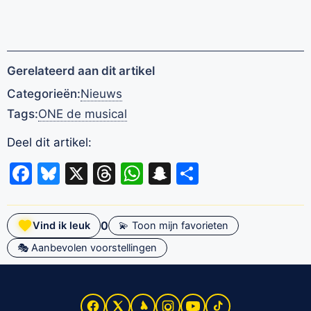
Gerelateerd aan dit artikel
Categorieën:
Nieuws
Tags:
ONE de musical
Deel dit artikel:
Facebook
Bluesky
X
Threads
WhatsApp
Snapchat
Delen
0
Vind ik leuk
💫 Toon mijn favorieten
🎭 Aanbevolen voorstellingen