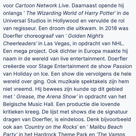
voor
Cartoon Network Live
. Daarnaast opende hij
onlangs ‘
The Wizarding World of Harry Potter’
in de
Universal Studios in Hollywood en vervulde de rol
van regisseur. Een droom die uitkwam. In 2018 was
Doerfler choreograaf van ‘
Golden Night’s
Cheerleaders’
in Las Vegas, in opdracht van NHL.
Een mega project. Ook dichter in Europa maakte hij
naam in de wereld van live entertainment. Doerfler
creëerde voor Stage Entertainment de show
Passion
van Holiday on Ice. Een show die vervolgens de hele
wereld over ging. Ook muzikale spektakels zijn hem
niet vreemd. Hij bewees zijn kunde op dit gebied
met ‘
Grease, the Arena Show’
in opdracht van het
Belgische Music Hall. Een productie die lovende
kritieken kreeg. De lijst met shows die de signatuur
dragen van Doerfler, is eindeloos. Denk bijvoorbeeld
ook aan
‘Country on the Rocks’
en ‘
Malibu Beach
Party’
in het Hardrock Theme Park en
‘The Vamps