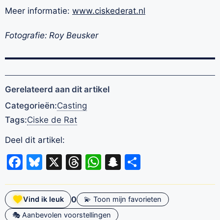
Meer informatie:
www.ciskederat.nl
Fotografie:
Roy Beusker
Gerelateerd aan dit artikel
Categorieën:
Casting
Tags:
Ciske de Rat
Deel dit artikel:
Facebook
Bluesky
X
Threads
WhatsApp
Snapchat
Delen
0
Vind ik leuk
💫 Toon mijn favorieten
🎭 Aanbevolen voorstellingen