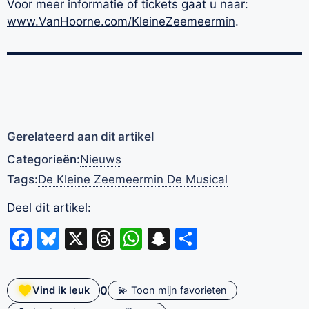
Voor meer informatie of tickets gaat u naar:
www.VanHoorne.com/KleineZeemeermin
.
Gerelateerd aan dit artikel
Categorieën:
Nieuws
Tags:
De Kleine Zeemeermin De Musical
Deel dit artikel:
Facebook
Bluesky
X
Threads
WhatsApp
Snapchat
Delen
0
Vind ik leuk
💫 Toon mijn favorieten