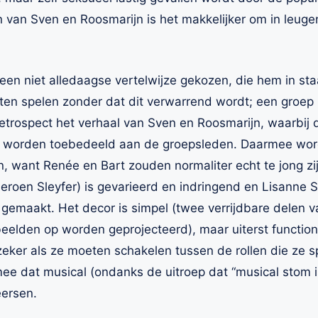
n van Sven en Roosmarijn is het makkelijker om in leuge
een niet alledaagse vertelwijze gekozen, die hem in sta
ten spelen zonder dat dit verwarrend wordt; een groep
n retrospect het verhaal van Sven en Roosmarijn, waarbij d
 worden toebedeeld aan de groepsleden. Daarmee word
n, want Renée en Bart zouden normaliter echt te jong z
eroen Sleyfer) is gevarieerd en indringend en Lisanne S
 gemaakt. Het decor is simpel (twee verrijdbare delen v
mbeelden op worden geprojecteerd), maar uiterst function
eker als ze moeten schakelen tussen de rollen die ze sp
e dat musical (ondanks de uitroep dat “musical stom is
eersen.