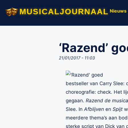
musicaljournaal
Nieuws
‘Razend’ g
21/01/2017 - 11:03
bestseller van Carry Slee: 
choreografie: check. Het l
gegaan.
Razend de music
Slee. In
Afblijven
en
Spijt
we
meerdere thema’s aan bod; 
sterke script van Dick van 