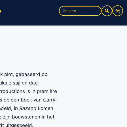
Zoek
n
naar:
rk plot, gebaseerd op
ale stijl en dito
roductions is in première
s op een boek van Carry
ndeld, in
Razend
komen
e zijn bouwstenen in het
dt uitgespeeld.