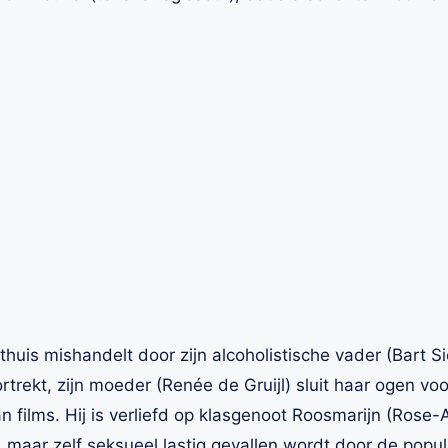
huis mishandelt door zijn alcoholistische vader (Bart Si
rtrekt, zijn moeder (Renée de Gruijl) sluit haar ogen vo
n films. Hij is verliefd op klasgenoot Roosmarijn (Rose-
ms, maar zelf seksueel lastig gevallen wordt door de pop