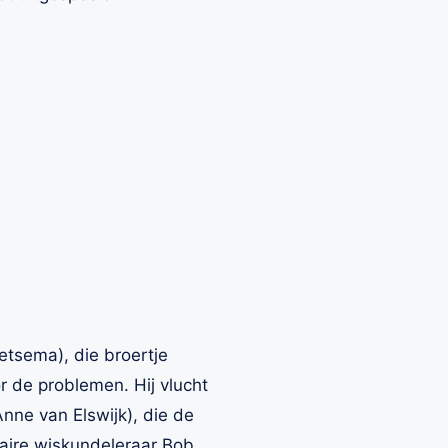
etsema), die broertje
or de problemen. Hij vlucht
Anne van Elswijk), die de
ulaire wiskundeleraar Bob