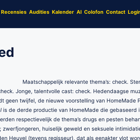
Recensies
Audities
Kalender
AI
Colofon
Contact
Logi
oed
Maatschappelijk relevante thema’s: check. Ste
check. Jonge, talentvolle cast: check. Hedendaagse muzik
ijdt geen twijfel, de nieuwe voorstelling van HomeMade P
al
is de derde productie van HomeMade die gebaseerd i
rden respectievelijk de thema’s drugs en pesten beha
zwerfjongeren, huiselijk geweld en seksuele intimidati
den Heuvel (tevens regisseur), dat als eenakter vlot wor