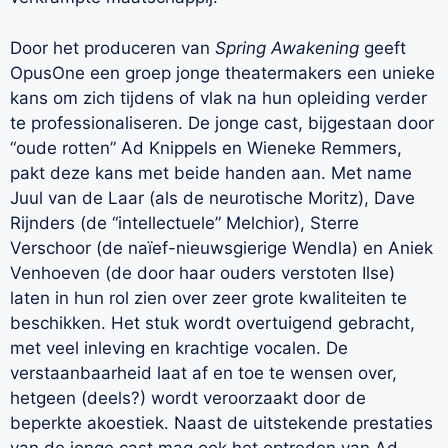
Door het produceren van
Spring Awakening
geeft
OpusOne een groep jonge theatermakers een unieke
kans om zich tijdens of vlak na hun opleiding verder
te professionaliseren. De jonge cast, bijgestaan door
“oude rotten” Ad Knippels en Wieneke Remmers,
pakt deze kans met beide handen aan. Met name
Juul van de Laar (als de neurotische Moritz), Dave
Rijnders (de “intellectuele” Melchior), Sterre
Verschoor (de naïef-nieuwsgierige Wendla) en Aniek
Venhoeven (de door haar ouders verstoten Ilse)
laten in hun rol zien over zeer grote kwaliteiten te
beschikken. Het stuk wordt overtuigend gebracht,
met veel inleving en krachtige vocalen. De
verstaanbaarheid laat af en toe te wensen over,
hetgeen (deels?) wordt veroorzaakt door de
beperkte akoestiek. Naast de uitstekende prestaties
van de jonge cast mag ook het optreden van Ad