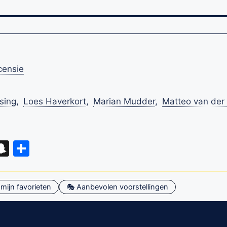
censie
sing
,
Loes Haverkort
,
Marian Mudder
,
Matteo van der 
eads
hatsApp
Snapchat
Delen
mijn favorieten
🎭 Aanbevolen voorstellingen