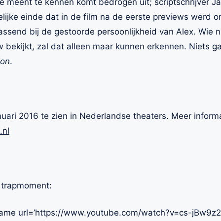
e meent te kennen komt bedrogen uit; scriptschrijver 
ijke einde dat in de film na de eerste previews werd o
 passend bij de gestoorde persoonlijkheid van Alex. Wie
uw bekijkt, zal dat alleen maar kunnen erkennen. Niets 
ion
.
anuari 2016 te zien in Nederlandse theaters. Meer inform
.nl
n trapmoment:
rame url=’https://www.youtube.com/watch?v=cs-jBw9z2