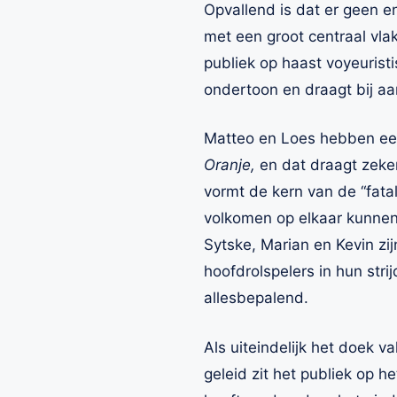
Opvallend is dat er geen e
met een groot centraal vla
publiek op haast voyeurist
ondertoon en draagt bij a
Matteo en Loes hebben eerd
Oranje,
en dat draagt zeke
vormt de kern van de “fata
volkomen op elkaar kunnen
Sytske, Marian en Kevin zi
hoofdrolspelers in hun stri
allesbepalend.
Als uiteindelijk het doek v
geleid zit het publiek op h