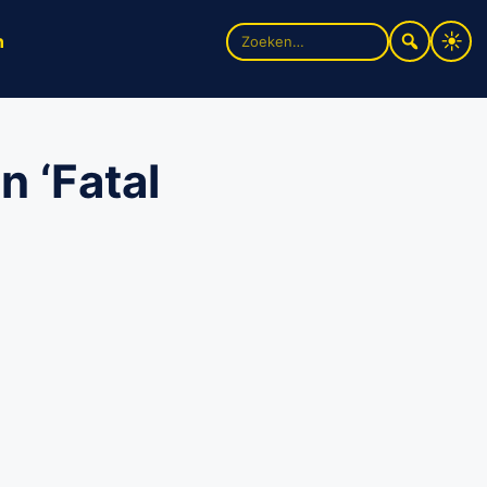
Zoek
n
naar:
n ‘Fatal