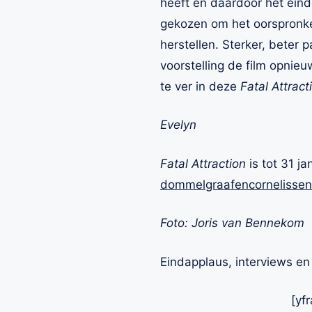
heeft en daardoor het eind
gekozen om het oorspronkel
herstellen. Sterker, beter
voorstelling de film opnie
te ver in deze
Fatal Attract
Evelyn
Fatal Attraction
is tot 31 j
dommelgraafencornelissen
Foto: Joris van Bennekom
Eindapplaus, interviews e
[yf