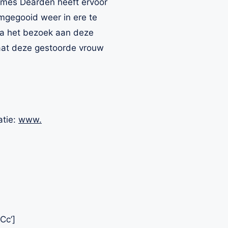
James Dearden heeft ervoor
mgegooid weer in ere te
 na het bezoek aan deze
gaat deze gestoorde vrouw
atie:
www.
Cc’]