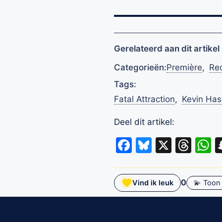
Gerelateerd aan dit artikel
Categorieën:
Première
,
Re
Tags:
Fatal Attraction
,
Kevin Has
Deel dit artikel:
Facebook
Bluesky
X
Thr
W
0
Vind ik leuk
💫 Toon 