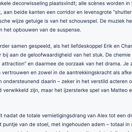
nkele decorwisseling plaatsvindt; alle scènes worden in
k, aan beide kanten een corridor en levensgrote “shutter
ische wijze getuige is van het schouwspel. De muziek h
an het opbouwen van de suspense.
er samen gespeeld, als het liefdeskoppel Erik en Char
r bij aan de geloofwaardigheid van het stuk. De chemi
l attraction” en daarmee de oorzaak van het drama. Je z
 vertrouwen en zowel in de aantrekkingskracht als afke
jn ondersteunend daarin – zeker in het verstild acteren 
jd verwikkeld zijn, maar het ijzersterke spel van Matteo 
alt nadat de totale vernietigingsdrang van Alex tot een 
et puntje van de stoel, met ingehouden adem – totaal in