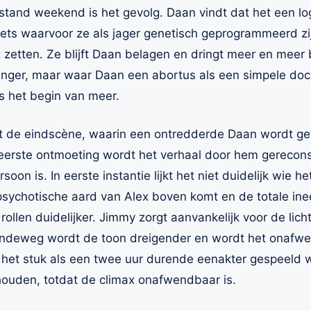
tand weekend is het gevolg. Daan vindt dat het een log
iets waarvoor ze als jager genetisch geprogrammeerd zijn
 zetten. Ze blijft Daan belagen en dringt meer en meer b
wanger, maar waar Daan een abortus als een simpele doc
hts het begin van meer.
met de eindscène, waarin een ontredderde Daan wordt ge
eerste ontmoeting wordt het verhaal door hem gerecons
soon is. In eerste instantie lijkt het niet duidelijk wie he
sychotische aard van Alex boven komt en de totale ine
ollen duidelijker. Jimmy zorgt aanvankelijk voor de lic
aandeweg wordt de toon dreigender en wordt het onaf
het stuk als een twee uur durende eenakter gespeeld wor
uden, totdat de climax onafwendbaar is.