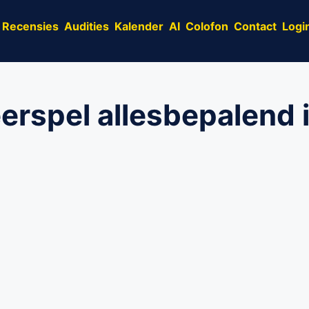
Recensies
Audities
Kalender
AI
Colofon
Contact
Logi
eerspel allesbepalend i