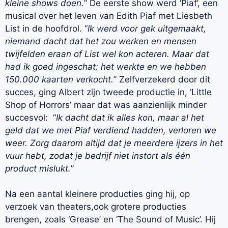
kleine shows doen.
” De eerste show werd ‘Piaf’, een
musical over het leven van Edith Piaf met Liesbeth
List in de hoofdrol. “
Ik werd voor gek uitgemaakt,
niemand dacht dat het zou werken en mensen
twijfelden eraan of List wel kon acteren. Maar dat
had ik goed ingeschat: het werkte en we hebben
150.000 kaarten verkocht.
” Zelfverzekerd door dit
succes, ging Albert zijn tweede productie in, ‘Little
Shop of Horrors’ maar dat was aanzienlijk minder
succesvol: “
Ik dacht dat ik alles kon, maar al het
geld dat we met Piaf verdiend hadden, verloren we
weer. Zorg daarom altijd dat je meerdere ijzers in het
vuur hebt, zodat je bedrijf niet instort als één
product mislukt.
”
Na een aantal kleinere producties ging hij, op
verzoek van theaters,ook grotere producties
brengen, zoals ‘Grease’ en ‘The Sound of Music’. Hij